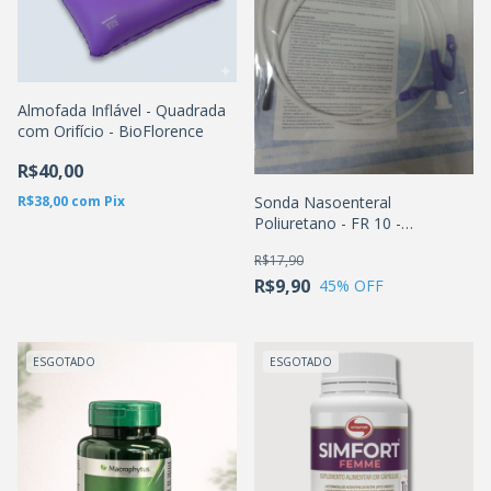
Almofada Inflável - Quadrada
com Orifício - BioFlorence
R$40,00
Sonda Nasoenteral
R$38,00
com
Pix
Poliuretano - FR 10 -
MEDICONE
R$17,90
R$9,90
45
% OFF
ESGOTADO
ESGOTADO