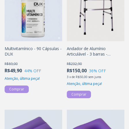
Multivitamínico - 90 Cápsulas -
Andador de Alumínio
DUX
Articulável - 3 barras -
Dobrável - ALO
R$89,00
R$232,90
R$49,90
R$150,00
44
% OFF
36
% OFF
3
x
de
R$50,00
sem juros
Atenção, última peça!
Atenção, última peça!