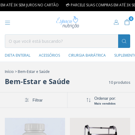
M ATÉ 3X SEM JUROS NO CARTÃO
💳 PARCELE SUAS COMPRAS EM ATÉ 3X SE
0
DIETA ENTERAL
ACESSÓRIOS
CIRURGIA BARIÁTRICA
SUPLEMENT
Início
>
Bem-Estar e Saúde
Bem-Estar e Saúde
10 produtos
Ordenar por:
Filtrar
Mais vendidos