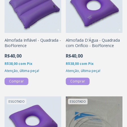
Almofada Inflável - Quadrada -
Almofada D'Água - Quadrada
BioFlorence
com Orifício - BioFlorence
R$40,00
R$40,00
R$38,00
com
Pix
R$38,00
com
Pix
Atenção, última peça!
Atenção, última peça!
ESGOTADO
ESGOTADO