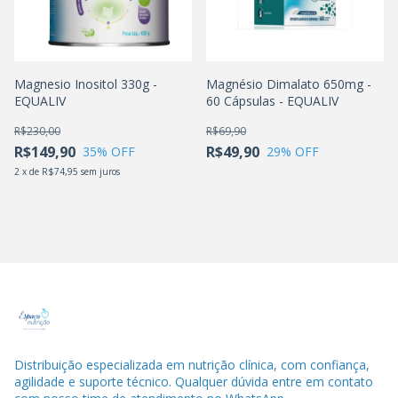
Magnesio Inositol 330g -
Magnésio Dimalato 650mg -
EQUALIV
60 Cápsulas - EQUALIV
R$230,00
R$69,90
R$149,90
R$49,90
35
% OFF
29
% OFF
2
x
de
R$74,95
sem juros
Distribuição especializada em nutrição clínica, com confiança,
agilidade e suporte técnico. Qualquer dúvida entre em contato