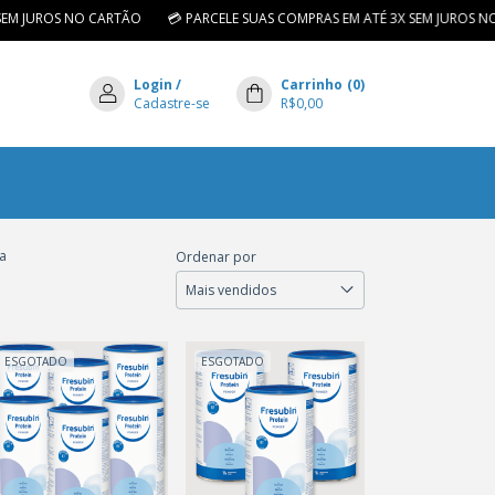
EM JUROS NO CARTÃO
💳 PARCELE SUAS COMPRAS EM ATÉ 3X SEM JUROS NO 
Login
/
Carrinho
(
0
)
Cadastre-se
R$0,00
a
Ordenar por
ESGOTADO
ESGOTADO