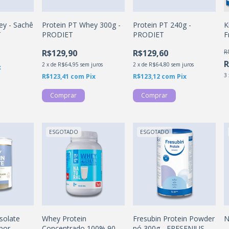
ey - Sachê
Protein PT Whey 300g -
Protein PT 240g -
K
T
PRODIET
PRODIET
F
p
R$129,90
R$129,60
R
R
2
x
de
R$64,95
sem juros
2
x
de
R$64,80
sem juros
x
3
R$123,41
com
Pix
R$123,12
com
Pix
ESGOTADO
ESGOTADO
solate
Whey Protein
Fresubin Protein Powder
N
bor -
Concentrado 100% 900g
pó 300g - FRESENIUS
-