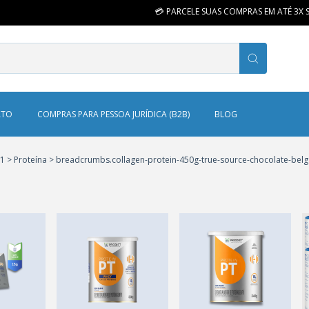
💳 PARCELE SUAS COMPRAS EM ATÉ 3X S
ATO
COMPRAS PARA PESSOA JURÍDICA (B2B)
BLOG
01
>
Proteína
>
breadcrumbs.collagen-protein-450g-true-source-chocolate-belg