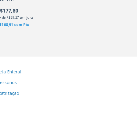
$177,80
x
de
R$59,27
sem juros
$168,91
com
Pix
eta Enteral
essórios
catrização