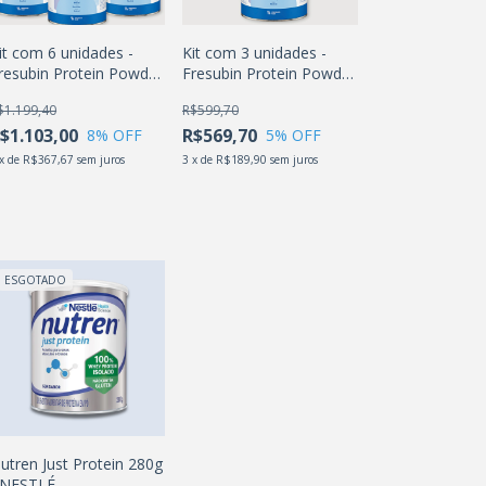
it com 6 unidades -
Kit com 3 unidades -
resubin Protein Powder
Fresubin Protein Powder
ó 300g - FRESENIUS
pó 300g - FRESENIUS
$1.199,40
R$599,70
$1.103,00
R$569,70
8
% OFF
5
% OFF
x
de
R$367,67
sem juros
3
x
de
R$189,90
sem juros
ESGOTADO
utren Just Protein 280g
 NESTLÉ