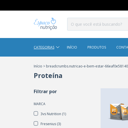
CATEGORIAS
INÍCIO
PRODUTOS
CONT
Início
>
breadcrumbs.nutricao-e-bem-estar-66eaf0e5814
Proteína
Filtrar por
MARCA
3vs Nutrition (1)
Fresenius (3)