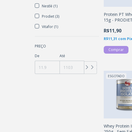
Nestlé (1)
Protein PT Wh
Prodiet (3)
15g - PRODIE
Vitafor (1)
R$11,90
R$11,31
com
Pi
PREÇO
De
Até
ESGOTADO
Whey Protein I
250g - Sem Sa