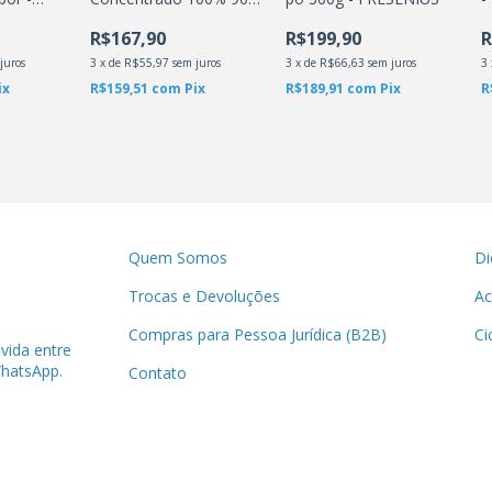
- Natural - 3VS
R$167,90
R$199,90
R
NUTRITION
juros
3
x
de
R$55,97
sem juros
3
x
de
R$66,63
sem juros
3
ix
R$159,51
com
Pix
R$189,91
com
Pix
R
Quem Somos
Di
Trocas e Devoluções
Ac
Compras para Pessoa Jurídica (B2B)
Ci
úvida entre
hatsApp.
Contato